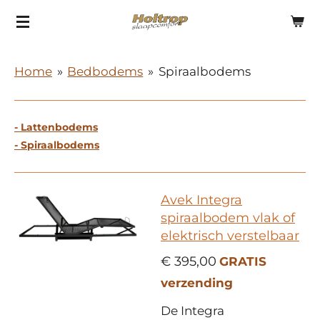
Ga
direct
naar
Home
»
Bedbodems
»
Spiraalbodems
de
hoofdinhoud
- Lattenbodems
- Spiraalbodems
Avek Integra
spiraalbodem vlak of
elektrisch verstelbaar
€ 395,00
GRATIS
verzending
De Integra