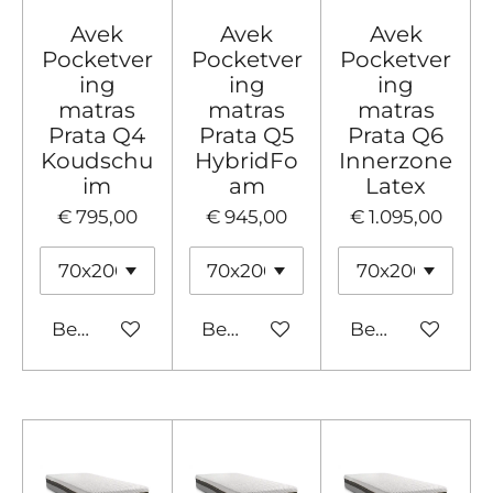
Avek
Avek
Avek
Pocketver
Pocketver
Pocketver
ing
ing
ing
matras
matras
matras
Prata Q4
Prata Q5
Prata Q6
Koudschu
HybridFo
Innerzone
im
am
Latex
€ 795,00
€ 945,00
€ 1.095,00
Bekijk details
Bekijk details
Bekijk details