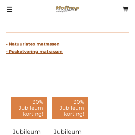
Ga
direct
naar
de
hoofdinhoud
- Natuurlatex matrassen
- Pocketvering matrassen
30%
30%
Jubileum
Jubileum
korting!
korting!
Jubileum
Jubileum