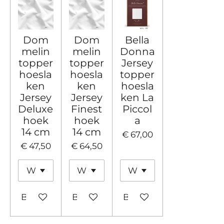
Dom
Dom
Bella
melin
melin
Donna
topper
topper
Jersey
hoesla
hoesla
topper
ken
ken
hoesla
Jersey
Jersey
ken La
Deluxe
Finest
Piccol
hoek
hoek
a
14 cm
14 cm
€ 67,00
€ 47,50
€ 64,50
Bekijk details
Bekijk details
Bekijk details