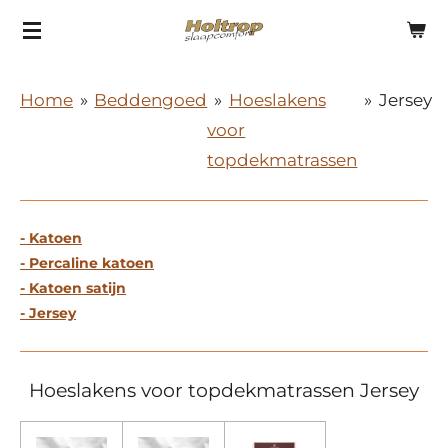
Ga
direct
naar
Home
»
Beddengoed
»
Hoeslakens
»
Jersey
de
voor
hoofdinhoud
topdekmatrassen
- Katoen
- Percaline katoen
- Katoen satijn
- Jersey
Hoeslakens voor topdekmatrassen Jersey