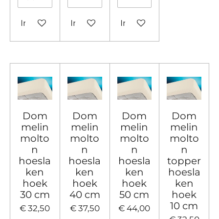
In winkelwagen
In winkelwagen
In winkelwagen
Dom
Dom
Dom
Dom
melin
melin
melin
melin
molto
molto
molto
molto
n
n
n
n
hoesla
hoesla
hoesla
topper
ken
ken
ken
hoesla
hoek
hoek
hoek
ken
30 cm
40 cm
50 cm
hoek
10 cm
€ 32,50
€ 37,50
€ 44,00