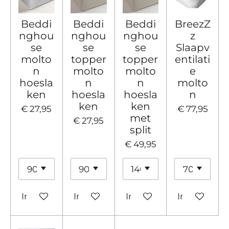
Beddi
Beddi
Beddi
BreezZ
nghou
nghou
nghou
z
se
se
se
Slaapv
molto
topper
topper
entilati
n
molto
molto
e
hoesla
n
n
molto
ken
hoesla
hoesla
n
ken
ken
€ 27,95
€ 77,95
met
€ 27,95
split
€ 49,95
In winkelwagen
In winkelwagen
In winkelwagen
In winkelw