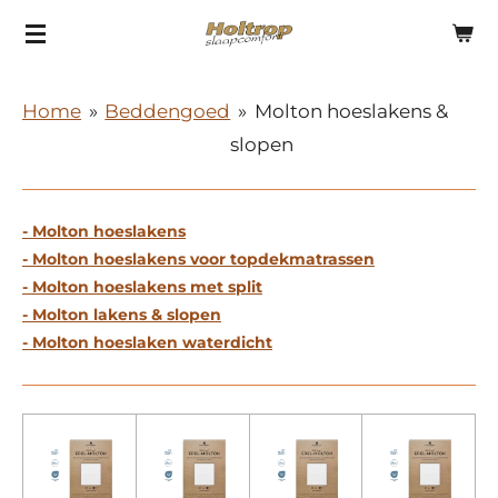
Ga
direct
naar
Home
»
Beddengoed
»
Molton hoeslakens &
de
slopen
hoofdinhoud
- Molton hoeslakens
- Molton hoeslakens voor topdekmatrassen
- Molton hoeslakens met split
- Molton lakens & slopen
- Molton hoeslaken waterdicht