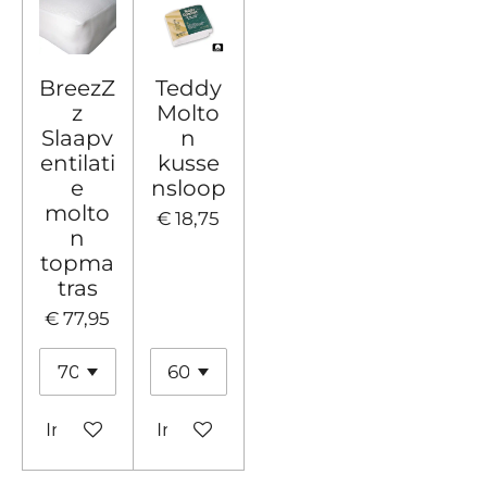
BreezZ
Teddy
z
Molto
Slaapv
n
entilati
kusse
e
nsloop
molto
€ 18,75
n
topma
tras
€ 77,95
In winkelwagen
In winkelwagen