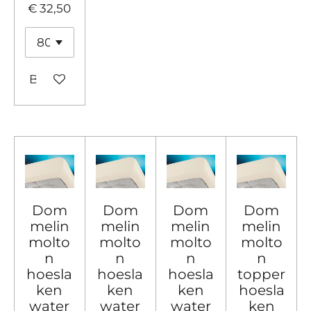
€ 32,50
Bekijk details
Dom
Dom
Dom
Dom
melin
melin
melin
melin
molto
molto
molto
molto
n
n
n
n
hoesla
hoesla
hoesla
topper
ken
ken
ken
hoesla
water
water
water
ken