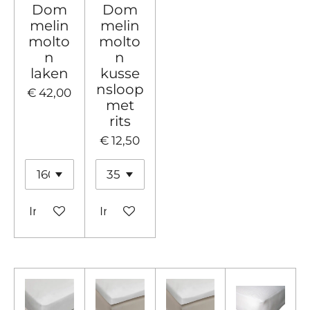
Dom
Dom
melin
melin
molto
molto
n
n
laken
kusse
nsloop
€ 42,00
met
rits
€ 12,50
In winkelwagen
In winkelwagen