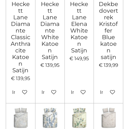
Hecke
Hecke
Hecke
Dekbe
tt
tt
tt
dovert
Lane
Lane
Lane
rek
Diama
Diama
Elena
Kristof
nte
nte
White
fer
Classic
White
Katoe
Blue
Anthra
Katoe
n
katoe
cite
n
Satijn
n
Katoe
Satijn
satijn
€ 149,95
n
€ 139,95
€ 139,99
Satijn
€ 139,95
In winkelwagen
In winkelwagen
In winkelwagen
In winkelw