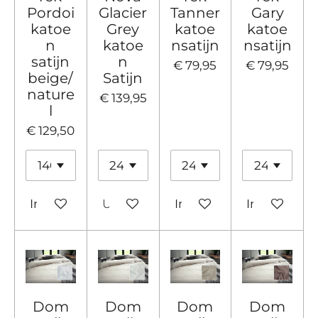
Pordoi
Glacier
Tanner
Gary
katoe
Grey
katoe
katoe
n
katoe
nsatijn
nsatijn
satijn
n
€ 79,95
€ 79,95
beige/
Satijn
nature
€ 139,95
l
€ 129,50
In winkelwagen
Uitverkocht
In winkelwagen
In winkelw
Dom
Dom
Dom
Dom