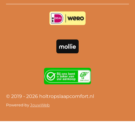
e
T
t
b
u
a
o
b
g
o
e
r
k
a
m
© 2019 - 2026 holtropslaapcomfort.nl
Powered by
JouwWeb