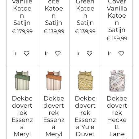
Vanille
cite
Green
Cover
Katoe
Katoe
Katoe
Vanilla
n
n
n
Katoe
Satijn
Satijn
Satijn
n
Satijn
€ 179,99
€ 139,99
€ 139,99
€ 159,99
In winkelwagen
In winkelwagen
In winkelwagen
In winkelw
Dekbe
Dekbe
Dekbe
Dekbe
dovert
dovert
dovert
dovert
rek
rek
rek
rek
Essenz
Essenz
Essenz
Hecke
a
a
a Yule
tt
Meryl
Meryl
Duvet
Lane