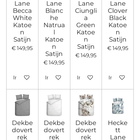
Lane
Lane
Lane
Lane
Becca
Blanc
Ciungli
Clover
White
he
a
Black
Katoe
Natrua
Green
Katoe
n
l
Katoe
n
Satijn
Katoe
n
Satijn
n
Satijn
€ 149,95
€ 149,95
Satijn
€ 149,95
€ 149,95
In winkelwagen
In winkelwagen
In winkelwagen
In winkelw
Dekbe
Dekbe
Dekbe
Hecke
dovert
dovert
dovert
tt
rek
rek
rek
Lane