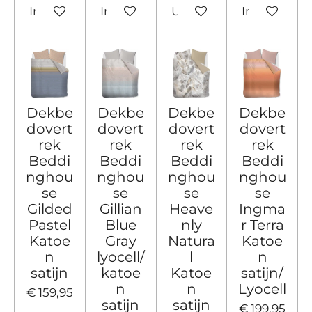
In winkelwagen
In winkelwagen
Uitverkocht
In winkelw
Dekbe
Dekbe
Dekbe
Dekbe
dovert
dovert
dovert
dovert
rek
rek
rek
rek
Beddi
Beddi
Beddi
Beddi
nghou
nghou
nghou
nghou
se
se
se
se
Gilded
Gillian
Heave
Ingma
Pastel
Blue
nly
r Terra
Katoe
Gray
Natura
Katoe
n
lyocell/
l
n
satijn
katoe
Katoe
satijn/
n
n
Lyocell
€ 159,95
satijn
satijn
€ 199,95