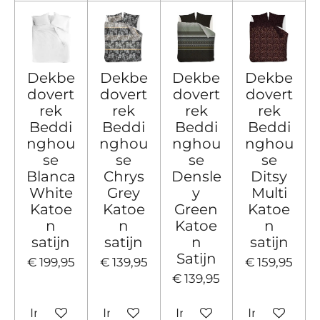
Dekbe
Dekbe
Dekbe
Dekbe
dovert
dovert
dovert
dovert
rek
rek
rek
rek
Beddi
Beddi
Beddi
Beddi
nghou
nghou
nghou
nghou
se
se
se
se
Blanca
Chrys
Densle
Ditsy
White
Grey
y
Multi
Katoe
Katoe
Green
Katoe
n
n
Katoe
n
satijn
satijn
n
satijn
Satijn
€ 199,95
€ 139,95
€ 159,95
€ 139,95
In winkelwagen
In winkelwagen
In winkelwagen
In winkelw