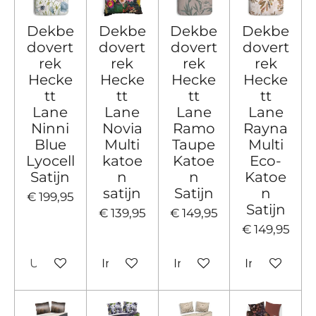
Dekbe
Dekbe
Dekbe
Dekbe
dovert
dovert
dovert
dovert
rek
rek
rek
rek
Hecke
Hecke
Hecke
Hecke
tt
tt
tt
tt
Lane
Lane
Lane
Lane
Ninni
Novia
Ramo
Rayna
Blue
Multi
Taupe
Multi
Lyocell
katoe
Katoe
Eco-
Satijn
n
n
Katoe
satijn
Satijn
n
€ 199,95
Satijn
€ 139,95
€ 149,95
€ 149,95
Uitverkocht
In winkelwagen
In winkelwagen
In winkelw