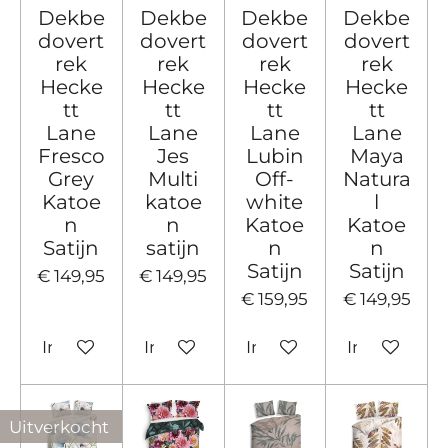
Dekbe
Dekbe
Dekbe
Dekbe
dovert
dovert
dovert
dovert
rek
rek
rek
rek
Hecke
Hecke
Hecke
Hecke
tt
tt
tt
tt
Lane
Lane
Lane
Lane
Fresco
Jes
Lubin
Maya
Grey
Multi
Off-
Natura
Katoe
katoe
white
l
n
n
Katoe
Katoe
Satijn
satijn
n
n
Satijn
Satijn
€ 149,95
€ 149,95
€ 159,95
€ 149,95
In winkelwagen
In winkelwagen
In winkelwagen
In winkelw
Uitverkocht