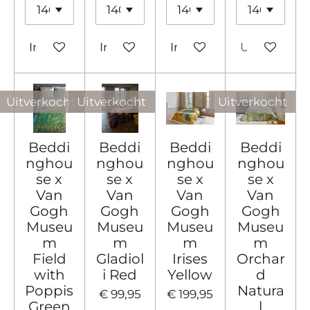
In winkelwagen
In winkelwagen
In winkelwagen
Uitverkocht
Uitverkocht
Uitverkocht
Uitverkocht
Beddi
Beddi
Beddi
Beddi
nghou
nghou
nghou
nghou
se x
se x
se x
se x
Van
Van
Van
Van
Gogh
Gogh
Gogh
Gogh
Museu
Museu
Museu
Museu
m
m
m
m
Field
Gladiol
Irises
Orchar
with
i Red
Yellow
d
Poppis
Natura
€ 99,95
€ 199,95
Green
l