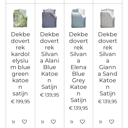
Dekbe
Dekbe
Dekbe
Dekbe
dovert
dovert
dovert
dovert
rek
rek
rek
rek
kardol
Silvan
Silvan
Silvan
elysiu
a Alani
a
a
m blue
Blue
Elena
Giann
green
Katoe
Blue
a Sand
katoe
n
Grey
Katoe
n
Satijn
Katoe
n
satijn
n
Satijn
€ 139,95
Satijn
€ 199,95
€ 139,95
€ 139,95
In winkelwagen
In winkelwagen
In winkelwagen
In winkelw