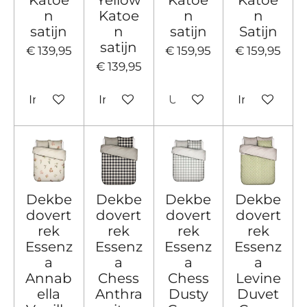
Katoe
Yellow
Katoe
Katoe
n
Katoe
n
n
satijn
n
satijn
Satijn
satijn
€ 139,95
€ 159,95
€ 159,95
€ 139,95
In winkelwagen
In winkelwagen
Uitverkocht
In winkelw
Dekbe
Dekbe
Dekbe
Dekbe
dovert
dovert
dovert
dovert
rek
rek
rek
rek
Essenz
Essenz
Essenz
Essenz
a
a
a
a
Annab
Chess
Chess
Levine
ella
Anthra
Dusty
Duvet