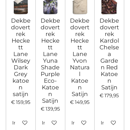
Dekbe
Dekbe
Dekbe
Dekbe
dovert
dovert
dovert
dovert
rek
rek
rek
rek
Hecke
Hecke
Hecke
Kardol
tt
tt
tt
Chelse
Lane
Lane
Lane
a
Wilsey
Yuna
Yvon
Garde
Dark
Shade
Natura
n Red
Grey
Purple
l
Katoe
katoe
Eco-
Katoe
n
n
Katoe
n
Satijn
satijn
n
Satijn
€ 179,95
Satijn
€ 159,95
€ 149,95
€ 139,95
In winkelwagen
In winkelwagen
In winkelwagen
In winkelw