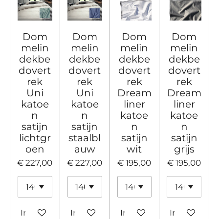
Dom
Dom
Dom
Dom
melin
melin
melin
melin
dekbe
dekbe
dekbe
dekbe
dovert
dovert
dovert
dovert
rek
rek
rek
rek
Uni
Uni
Dream
Dream
katoe
katoe
liner
liner
n
n
katoe
katoe
satijn
satijn
n
n
lichtgr
staalbl
satijn
satijn
oen
auw
wit
grijs
€ 227,00
€ 227,00
€ 195,00
€ 195,00
In winkelwagen
In winkelwagen
In winkelwagen
In winkelw