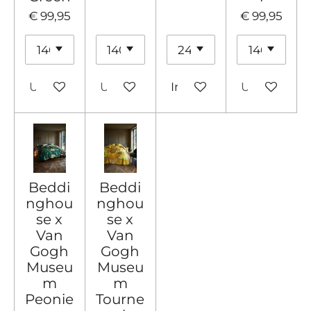
€ 99,95
€ 99,95
Uitverkocht
Uitverkocht
In winkelwagen
Uitverkocht
Beddi
Beddi
nghou
nghou
se x
se x
Van
Van
Gogh
Gogh
Museu
Museu
m
m
Peonie
Tourne