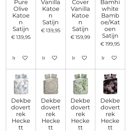
Pure
Vanilla
Cover
Bamhi
Olive
Katoe
Vanilla
white
Katoe
n
Katoe
Bamb
n
Satijn
n
oe/Kat
Satijn
Satijn
oen
€ 139,95
Satijn
€ 139,95
€ 159,99
€ 199,95
In winkelwagen
In winkelwagen
In winkelwagen
In winkelw
Dekbe
Dekbe
Dekbe
Dekbe
dovert
dovert
dovert
dovert
rek
rek
rek
rek
Hecke
Hecke
Hecke
Hecke
tt
tt
tt
tt