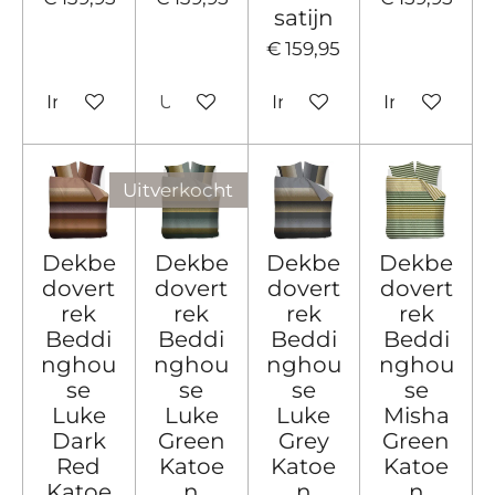
satijn
€ 159,95
In winkelwagen
Uitverkocht
In winkelwagen
In winkelw
Uitverkocht
Dekbe
Dekbe
Dekbe
Dekbe
dovert
dovert
dovert
dovert
rek
rek
rek
rek
Beddi
Beddi
Beddi
Beddi
nghou
nghou
nghou
nghou
se
se
se
se
Luke
Luke
Luke
Misha
Dark
Green
Grey
Green
Red
Katoe
Katoe
Katoe
Katoe
n
n
n