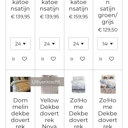
katoe
katoe
katoe
n
nsatijn
nsatijn
nsatijn
satijn
groen/
€ 139,95
€ 139,95
€ 159,95
grijs
€ 129,50
In winkelwagen
In winkelwagen
In winkelwagen
In winkelw
Uitverkocht
Dom
Yellow
Zo!Ho
Zo!Ho
melin
Dekbe
me
me
dekbe
dovert
Dekbe
Dekbe
dovert
rek
dovert
dovert
rek
Nova
rek
rek