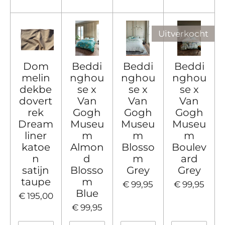
Uitverkocht
Dom
Beddi
Beddi
Beddi
melin
nghou
nghou
nghou
dekbe
se x
se x
se x
dovert
Van
Van
Van
rek
Gogh
Gogh
Gogh
Dream
Museu
Museu
Museu
liner
m
m
m
katoe
Almon
Blosso
Boulev
n
d
m
ard
satijn
Blosso
Grey
Grey
taupe
m
€ 99,95
€ 99,95
Blue
€ 195,00
€ 99,95