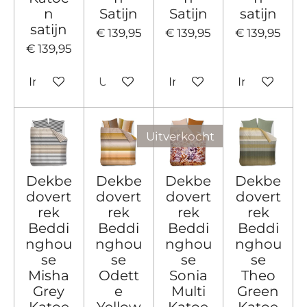
n
Satijn
Satijn
satijn
satijn
€ 139,95
€ 139,95
€ 139,95
€ 139,95
In winkelwagen
Uitverkocht
In winkelwagen
In winkelw
Uitverkocht
Dekbe
Dekbe
Dekbe
Dekbe
dovert
dovert
dovert
dovert
rek
rek
rek
rek
Beddi
Beddi
Beddi
Beddi
nghou
nghou
nghou
nghou
se
se
se
se
Misha
Odett
Sonia
Theo
Grey
e
Multi
Green