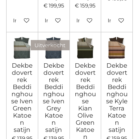
€ 199,95
€ 159,95
In winkelwagen
In winkelwagen
In winkelwagen
In winkelw
Uitverkocht
Dekbe
Dekbe
Dekbe
Dekbe
dovert
dovert
dovert
dovert
rek
rek
rek
rek
Beddi
Beddi
Beddi
Beddi
nghou
nghou
nghou
nghou
se Iven
se Iven
se
se Kyle
Green
Grey
Kian
Terra
Katoe
Katoe
Olive
Katoe
n
n
Green
n
satijn
satijn
Katoe
satijn
n
€ 139,95
€ 139,95
€ 159,95