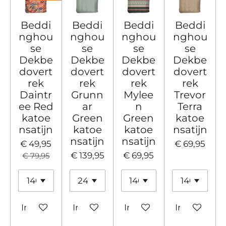
Beddi
Beddi
Beddi
Beddi
nghou
nghou
nghou
nghou
se
se
se
se
Dekbe
Dekbe
Dekbe
Dekbe
dovert
dovert
dovert
dovert
rek
rek
rek
rek
Daintr
Grunn
Mylee
Trevor
ee Red
ar
n
Terra
katoe
Green
Green
katoe
nsatijn
katoe
katoe
nsatijn
nsatijn
nsatijn
€ 49,95
€ 69,95
€ 139,95
€ 69,95
€ 79,95
In winkelwagen
In winkelwagen
In winkelwagen
In winkelw