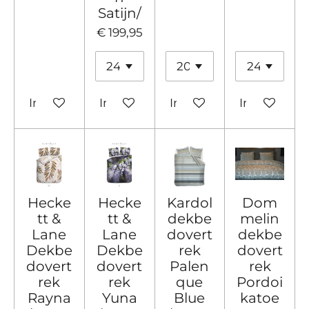
Satijn/
€ 199,95
In winkelwagen
In winkelwagen
In winkelwagen
In winkelw
Hecke
Hecke
Kardol
Dom
tt &
tt &
dekbe
melin
Lane
Lane
dovert
dekbe
Dekbe
Dekbe
rek
dovert
dovert
dovert
Palen
rek
rek
rek
que
Pordoi
Rayna
Yuna
Blue
katoe