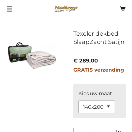
Ga
direct
naar
Texeler dekbed
de
SlaapZacht Satijn
hoofdinhoud
€ 289,00
GRATIS verzending
Kies uw maat
In