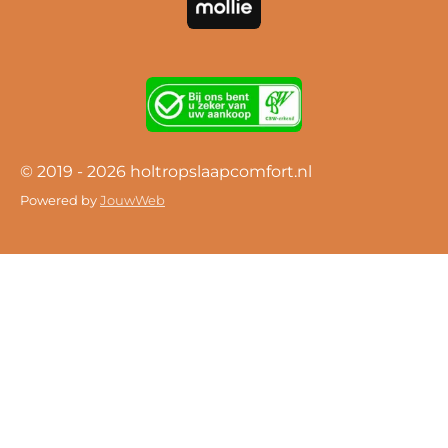
© 2019 - 2026 holtropslaapcomfort.nl
Powered by
JouwWeb