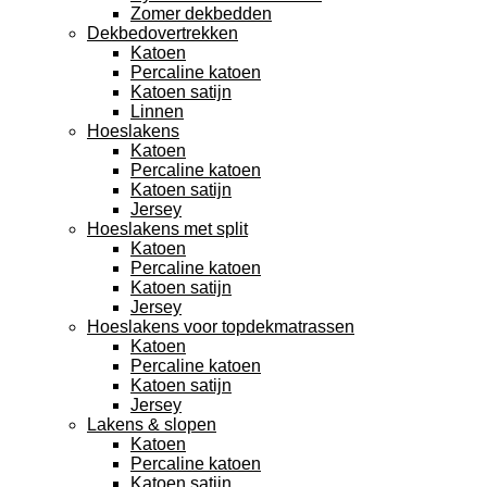
Zomer dekbedden
Dekbedovertrekken
Katoen
Percaline katoen
Katoen satijn
Linnen
Hoeslakens
Katoen
Percaline katoen
Katoen satijn
Jersey
Hoeslakens met split
Katoen
Percaline katoen
Katoen satijn
Jersey
Hoeslakens voor topdekmatrassen
Katoen
Percaline katoen
Katoen satijn
Jersey
Lakens & slopen
Katoen
Percaline katoen
Katoen satijn