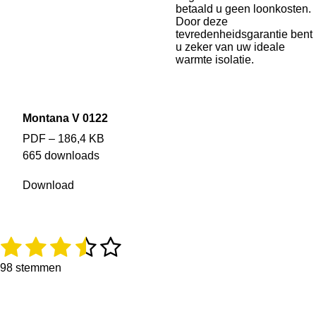
betaald u geen loonkosten.
Door deze
tevredenheidsgarantie bent
u zeker van uw ideale
warmte isolatie.
Montana V 0122
PDF – 186,4 KB
665 downloads
Download
Holtrop Slaapcomfort
De nacht bepaalt uw dag.
1
2
3
4
5
R
S
a
t
s
s
s
s
s
t
e
98 stemmen
i
m
t
t
t
t
t
n
m
g
e
e
e
e
e
e