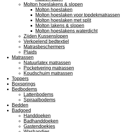
Molton hoeslakens & slopen
Molton hoeslaken
Molton hoeslaken voor topdekmatrassen
Molton hoeslaken met split
Molton lakens & slopen
Molton hoeslakens waterdicht
Zijden Kussenslopen
Verkoelend bedtextiel
Matrasbeschermers
Plaids
Matrassen
Natuurlatex matrassen
Pocketvering matrassen
Koudschuim matrassen
Toppers
Boxsprings
Bedbodems
Lattenbodems
Spiraalbodems
Bedden
Badgoed
Handdoeken
Badhanddoeken
Gastendoekjes
Washandjes