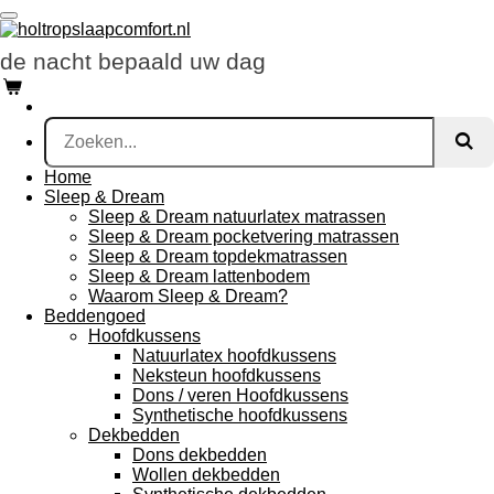
Ga
direct
de nacht bepaald uw dag
naar
de
hoofdinhoud
Home
Sleep & Dream
Sleep & Dream natuurlatex matrassen
Sleep & Dream pocketvering matrassen
Sleep & Dream topdekmatrassen
Sleep & Dream lattenbodem
Waarom Sleep & Dream?
Beddengoed
Hoofdkussens
Natuurlatex hoofdkussens
Neksteun hoofdkussens
Dons / veren Hoofdkussens
Synthetische hoofdkussens
Dekbedden
Dons dekbedden
Wollen dekbedden