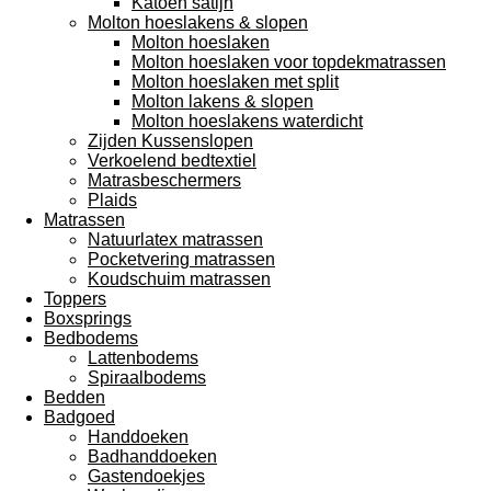
Katoen satijn
Molton hoeslakens & slopen
Molton hoeslaken
Molton hoeslaken voor topdekmatrassen
Molton hoeslaken met split
Molton lakens & slopen
Molton hoeslakens waterdicht
Zijden Kussenslopen
Verkoelend bedtextiel
Matrasbeschermers
Plaids
Matrassen
Natuurlatex matrassen
Pocketvering matrassen
Koudschuim matrassen
Toppers
Boxsprings
Bedbodems
Lattenbodems
Spiraalbodems
Bedden
Badgoed
Handdoeken
Badhanddoeken
Gastendoekjes