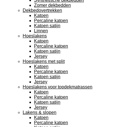
Synthetische dekbedden
Zomer dekbedden
Dekbedovertrekken
Katoen
Percaline katoen
Katoen satijn
Linnen
Hoeslakens
Katoen
Percaline katoen
Katoen satijn
Jersey
Hoeslakens met split
Katoen
Percaline katoen
Katoen satijn
Jersey
Hoeslakens voor topdekmatrassen
Katoen
Percaline katoen
Katoen satijn
Jersey
Lakens & slopen
Katoen
Percaline katoen