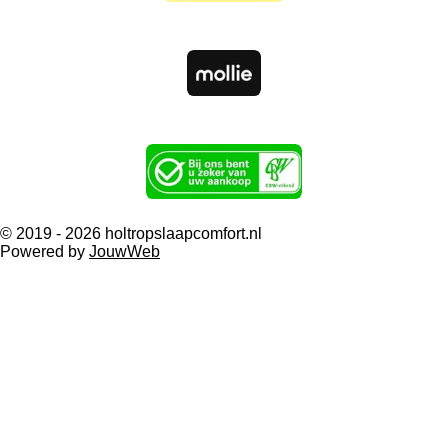
k
a
m
© 2019 - 2026 holtropslaapcomfort.nl
Powered by
JouwWeb