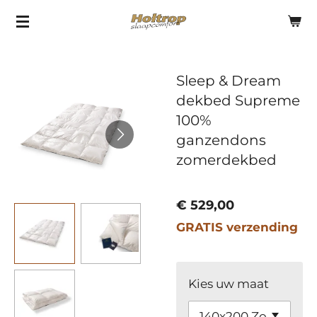
Ga
direct
naar
Sleep & Dream
de
dekbed Supreme
hoofdinhoud
100%
ganzendons
zomerdekbed
€ 529,00
GRATIS verzending
Kies uw maat