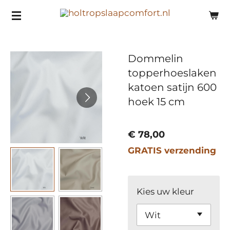
Ga
direct
naar
Dommelin
de
topperhoeslaken
hoofdinhoud
katoen satijn 600
hoek 15 cm
€ 78,00
GRATIS verzending
Kies uw kleur