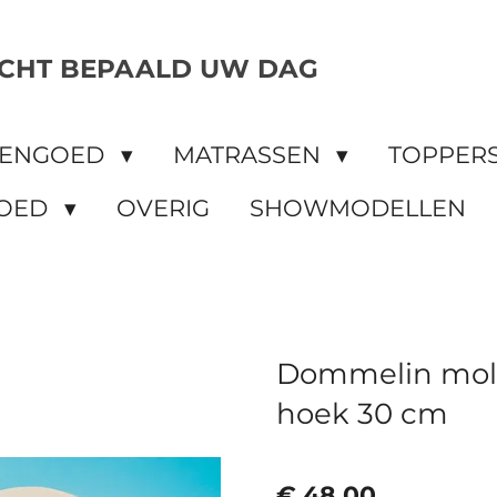
CHT BEPAALD UW DAG
DENGOED
MATRASSEN
TOPPER
OED
OVERIG
SHOWMODELLEN
Dommelin molt
hoek 30 cm
€ 48,00