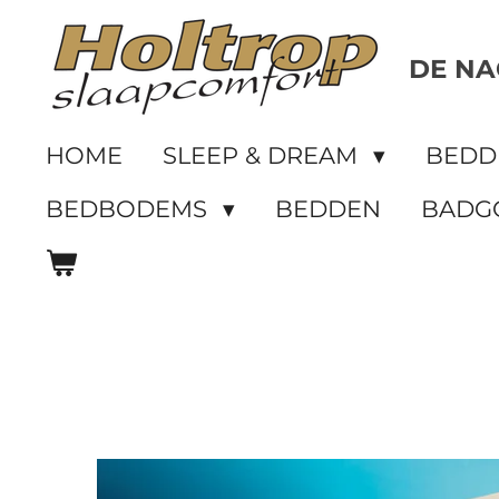
Ga
direct
DE NA
naar
de
HOME
SLEEP & DREAM
BED
hoofdinhoud
BEDBODEMS
BEDDEN
BADG