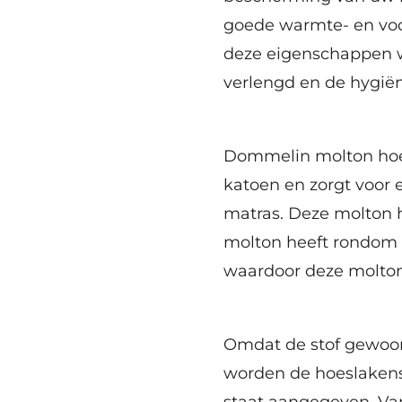
goede warmte- en voch
deze eigenschappen w
verlengd en de hygië
Dommelin molton hoe
katoen en
zorgt voor
matras
. Deze molton 
molton heeft rondom 
waardoor deze molton
Omdat de stof gewoonl
worden de hoeslakens
staat aangegeven. Va