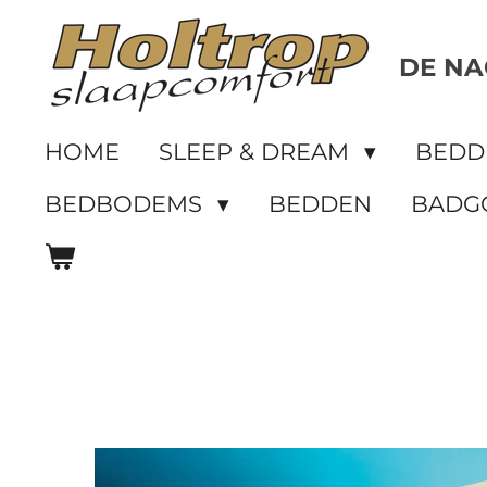
Ga
direct
DE NA
naar
de
HOME
SLEEP & DREAM
BED
hoofdinhoud
BEDBODEMS
BEDDEN
BADG