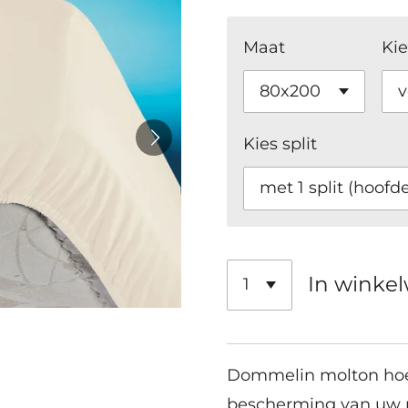
Maat
Ki
Kies split
In winke
Dommelin molton hoe
bescherming van uw m