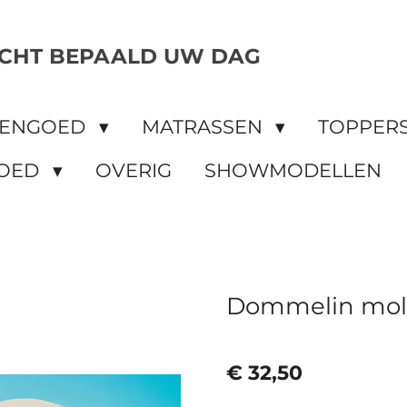
CHT BEPAALD UW DAG
DENGOED
MATRASSEN
TOPPER
OED
OVERIG
SHOWMODELLEN
Dommelin molt
€ 32,50