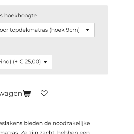
es hoekhoogte
lwagen
slakens bieden de noodzakelijke
atras. Ze zijn zacht, hebben een