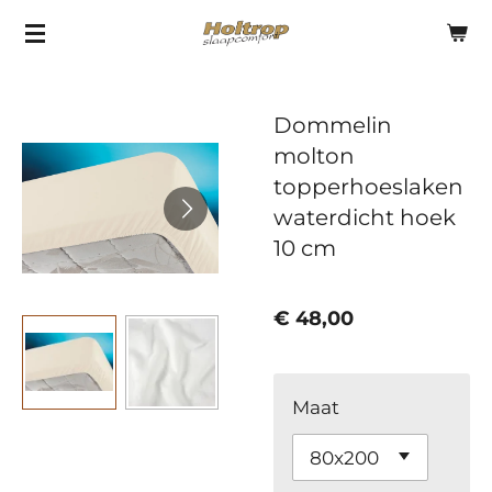
Ga
direct
naar
Dommelin
de
molton
hoofdinhoud
topperhoeslaken
waterdicht hoek
10 cm
€ 48,00
Maat