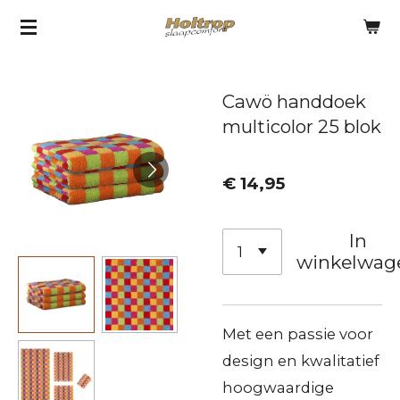
Ga
direct
naar
Cawö handdoek
de
multicolor 25 blok
hoofdinhoud
€ 14,95
In
winkelwag
Met een passie voor
design en kwalitatief
hoogwaardige