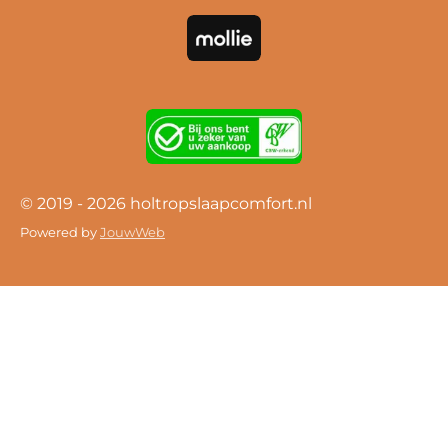
© 2019 - 2026 holtropslaapcomfort.nl
Powered by
JouwWeb