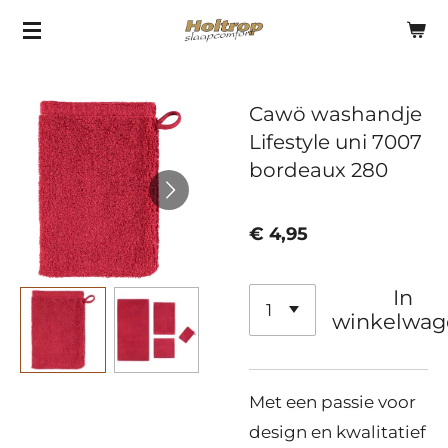
Ga
direct
naar
Cawö washandje
de
Lifestyle uni 7007
hoofdinhoud
bordeaux 280
€ 4,95
In
winkelwag
Met een passie voor
design en kwalitatief