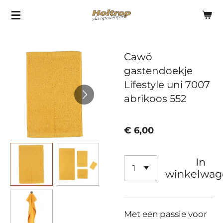
Ga
direct
naar
Cawö
de
gastendoekje
hoofdinhoud
Lifestyle uni 7007
abrikoos 552
€ 6,00
In
winkelwag
Met een passie voor