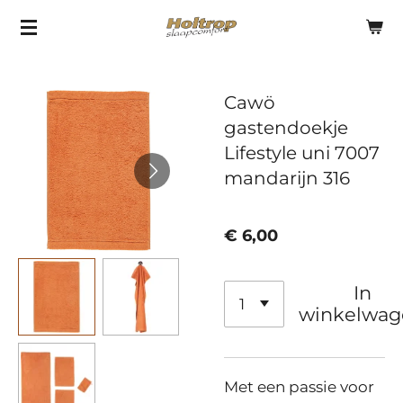
Ga
direct
naar
Cawö
de
gastendoekje
hoofdinhoud
Lifestyle uni 7007
mandarijn 316
€ 6,00
In
winkelwag
Met een passie voor