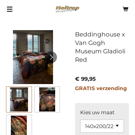
Ga
direct
naar
Beddinghouse x
de
Van Gogh
hoofdinhoud
Museum Gladioli
Red
€ 99,95
GRATIS verzending
Kies uw maat