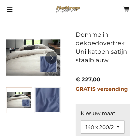
Ga
direct
naar
Dommelin
de
dekbedovertrek
hoofdinhoud
Uni katoen satijn
staalblauw
€ 227,00
GRATIS verzending
Kies uw maat