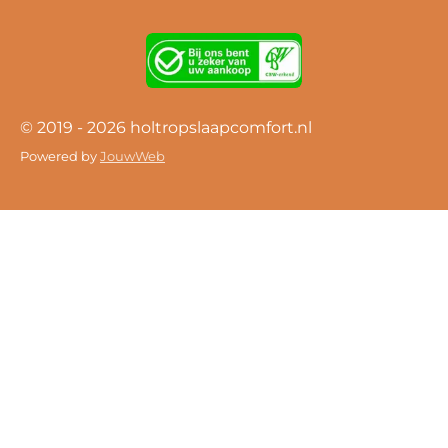
© 2019 - 2026 holtropslaapcomfort.nl
Powered by
JouwWeb