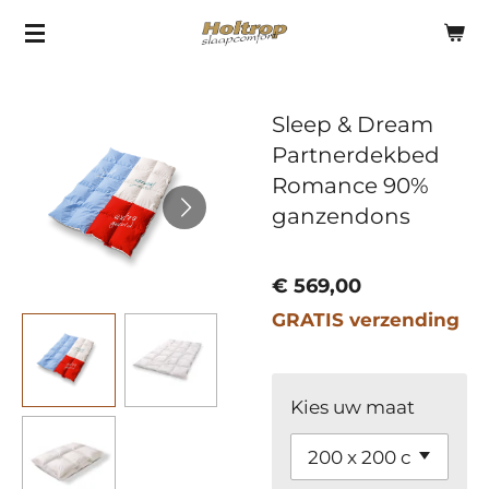
Ga
direct
naar
Sleep & Dream
de
Partnerdekbed
hoofdinhoud
Romance 90%
ganzendons
€ 569,00
GRATIS verzending
Kies uw maat