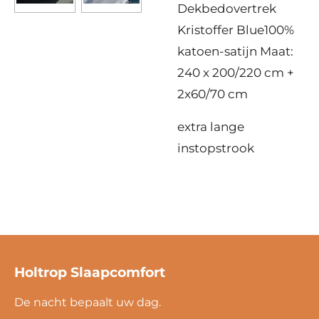
Dekbedovertrek
Kristoffer Blue100%
katoen-satijn Maat:
240 x 200/220 cm +
2x60/70 cm
extra lange
instopstrook
Holtrop Slaapcomfort
De nacht bepaalt uw dag.