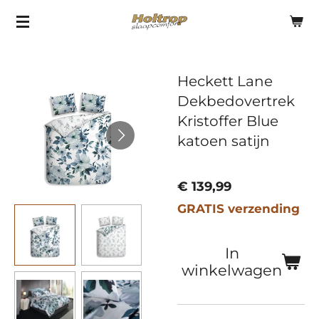
Ga
direct
naar
Heckett Lane
de
Dekbedovertrek
hoofdinhoud
Kristoffer Blue
katoen satijn
€ 139,99
GRATIS verzending
In
winkelwagen