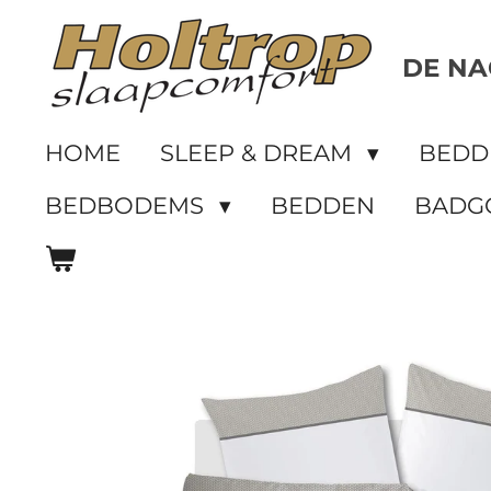
Ga
direct
DE NA
naar
de
HOME
SLEEP & DREAM
BED
hoofdinhoud
BEDBODEMS
BEDDEN
BADG