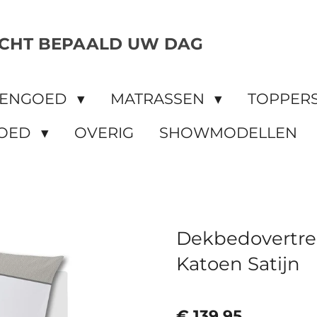
CHT BEPAALD UW DAG
DENGOED
MATRASSEN
TOPPER
OED
OVERIG
SHOWMODELLEN
Dekbedovertre
Katoen Satijn
€ 139,95