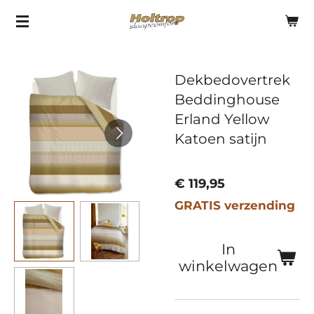
Ga
direct
naar
Dekbedovertrek
de
Beddinghouse
hoofdinhoud
Erland Yellow
Katoen satijn
€ 119,95
GRATIS verzending
In
winkelwagen