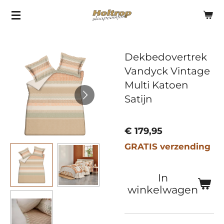
Ga
direct
naar
Dekbedovertrek
de
Vandyck Vintage
hoofdinhoud
Multi Katoen
Satijn
€ 179,95
GRATIS verzending
In
winkelwagen