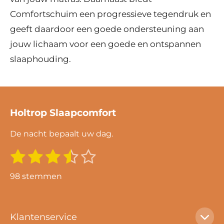
Comfortschuim een progressieve tegendruk en
geeft daardoor een goede ondersteuning aan
jouw lichaam voor een goede en ontspannen
slaaphouding.
Holtrop Slaapcomfort
De nacht bepaalt uw dag.
1
2
3
4
5
S
R
t
s
s
s
s
s
a
e
98 stemmen
m
t
t
t
t
t
t
m
i
e
e
e
e
e
e
n
n
r
r
r
r
r
Klantenservice