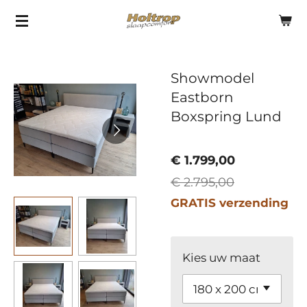
Ga
direct
naar
Showmodel
de
Eastborn
hoofdinhoud
Boxspring Lund
€ 1.799,00
€ 2.795,00
GRATIS verzending
Kies uw maat