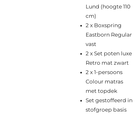
Lund (hoogte 110
cm)
2 x Boxspring
Eastborn Regular
vast
2 x Set poten luxe
Retro mat zwart
2 x 1-persoons
Colour matras
met topdek
Set gestoffeerd in
stofgroep basis