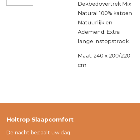
Dekbedovertrek Mix
Natural 100% katoen
Natuurlijk en
Ademend. Extra
lange instopstrook.
Maat: 240 x 200/220
cm
Holtrop Slaapcomfort
De nacht bepaalt uw dag.