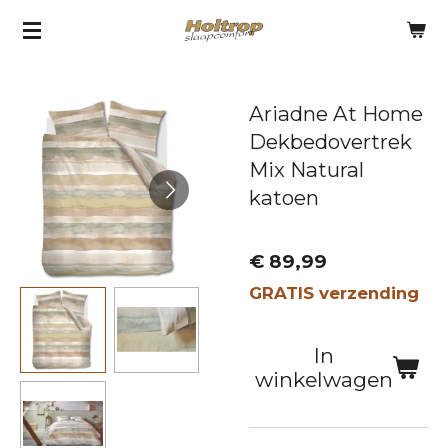
Ga
direct
naar
Ariadne At Home
de
Dekbedovertrek
hoofdinhoud
Mix Natural
katoen
€ 89,99
GRATIS verzending
In
winkelwagen