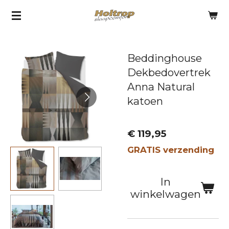
Ga
direct
naar
Beddinghouse
de
Dekbedovertrek
hoofdinhoud
Anna Natural
katoen
€ 119,95
GRATIS verzending
In
winkelwagen