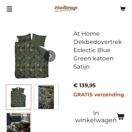
Ga
direct
naar
At Home
de
Dekbedovertrek
hoofdinhoud
Eclectic Blue
Green katoen
Satijn
€ 139,95
GRATIS verzending
In
winkelwagen