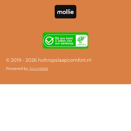
© 2019 - 2026 holtropslaapcomfort.nl
Powered by
JouwWeb