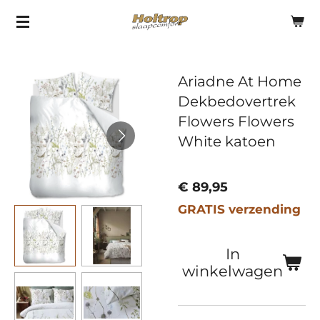
Ga
direct
naar
Ariadne At Home
de
Dekbedovertrek
hoofdinhoud
Flowers Flowers
White katoen
€ 89,95
GRATIS verzending
In
winkelwagen