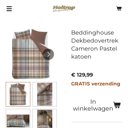
Ga
direct
naar
Beddinghouse
de
Dekbedovertrek
hoofdinhoud
Cameron Pastel
katoen
€ 129,99
GRATIS verzending
In
winkelwagen