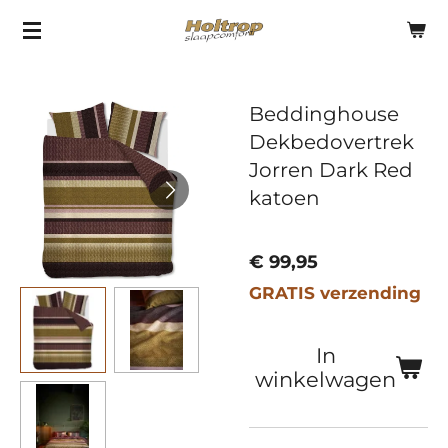
Ga
direct
naar
Beddinghouse
de
Dekbedovertrek
hoofdinhoud
Jorren Dark Red
katoen
€ 99,95
GRATIS verzending
In
winkelwagen