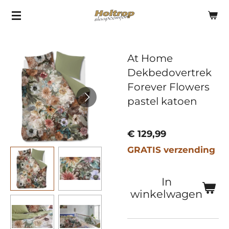
Ga
direct
naar
At Home
de
Dekbedovertrek
hoofdinhoud
Forever Flowers
pastel katoen
€ 129,99
GRATIS verzending
In
winkelwagen