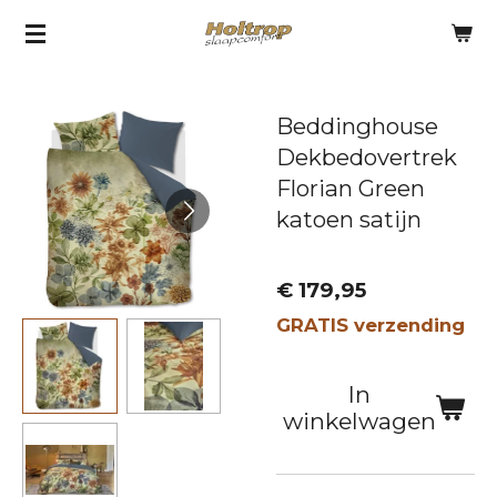
Ga
direct
naar
Beddinghouse
de
Dekbedovertrek
hoofdinhoud
Florian Green
katoen satijn
€ 179,95
GRATIS verzending
In
winkelwagen