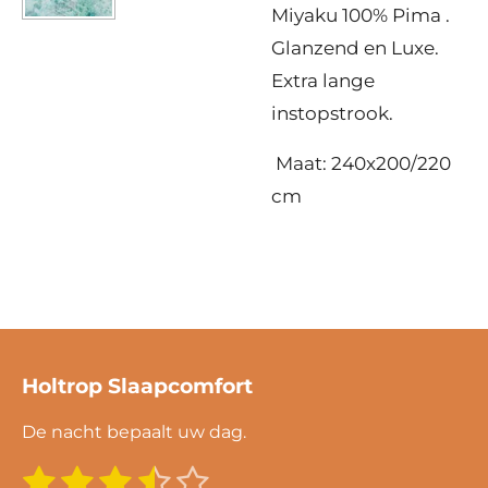
Miyaku 100% Pima .
Glanzend en Luxe.
Extra lange
instopstrook.
Maat: 240x200/220
cm
Holtrop Slaapcomfort
De nacht bepaalt uw dag.
1
2
3
4
5
S
R