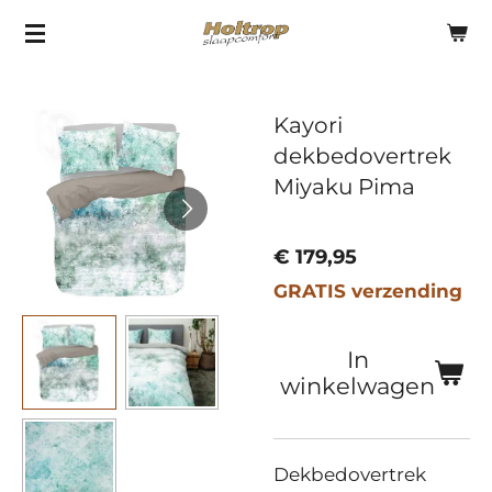
Ga
direct
naar
Kayori
de
dekbedovertrek
hoofdinhoud
Miyaku Pima
€ 179,95
GRATIS verzending
In
winkelwagen
Dekbedovertrek