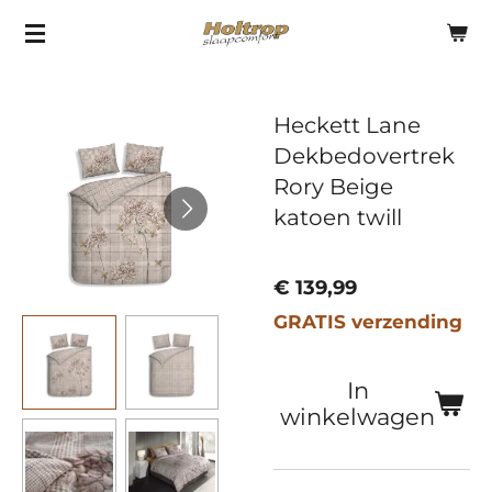
Ga
direct
naar
Heckett Lane
de
Dekbedovertrek
hoofdinhoud
Rory Beige
katoen twill
€ 139,99
GRATIS verzending
In
winkelwagen