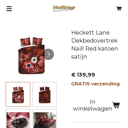
Ga
direct
naar
Heckett Lane
de
Dekbedovertrek
hoofdinhoud
Naill Red katoen
satijn
€ 139,99
GRATIS verzending
In
winkelwagen