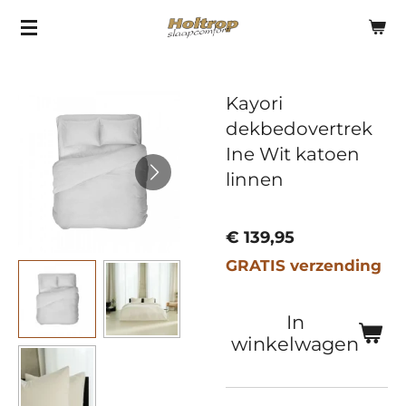
Ga
direct
naar
Kayori
de
dekbedovertrek
hoofdinhoud
Ine Wit katoen
linnen
€ 139,95
GRATIS verzending
In
winkelwagen