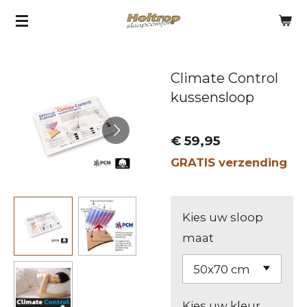
Ga
direct
naar
Climate Control
de
kussensloop
hoofdinhoud
€ 59,95
GRATIS verzending
Kies uw sloop
maat
Kies uw kleur