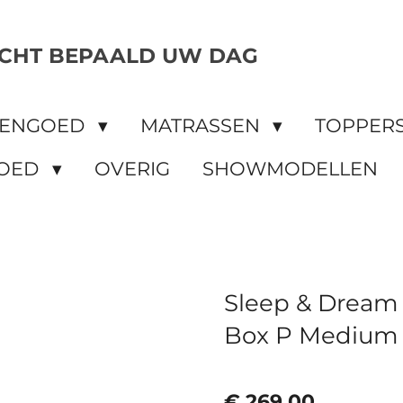
CHT BEPAALD UW DAG
DENGOED
MATRASSEN
TOPPER
OED
OVERIG
SHOWMODELLEN
Sleep & Dream
Box P Medium
€ 269,00