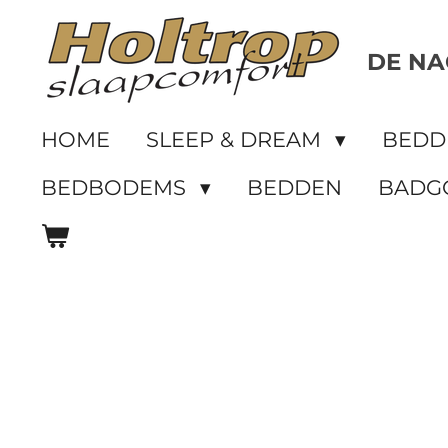
Ga
direct
DE NA
naar
de
HOME
SLEEP & DREAM
BED
hoofdinhoud
BEDBODEMS
BEDDEN
BADG