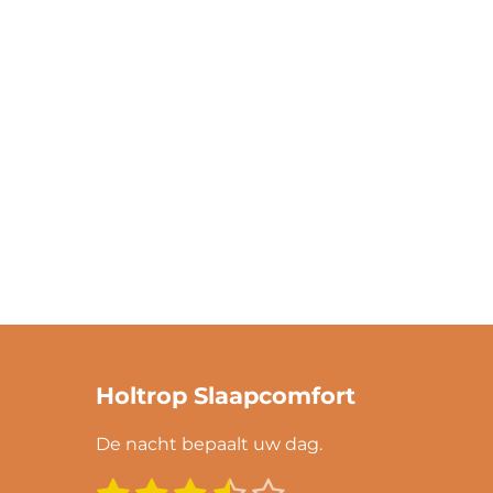
Holtrop Slaapcomfort
De nacht bepaalt uw dag.
S
R