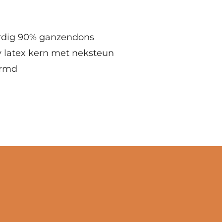
dig 90% ganzendons
ay latex kern met neksteun
ormd