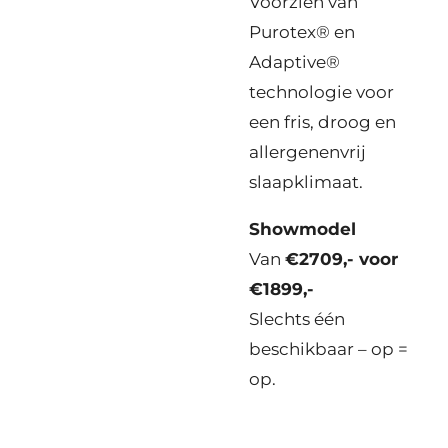
Voorzien van
Purotex® en
Adaptive®
technologie voor
een fris, droog en
allergenenvrij
slaapklimaat.
Showmodel
Van
€2709,- voor
€1899,-
Slechts één
beschikbaar – op =
op.