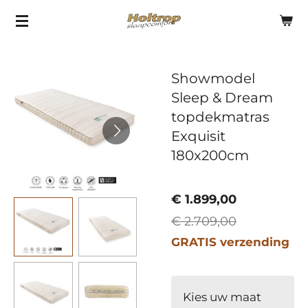
Ga
direct
naar
Showmodel
de
Sleep & Dream
hoofdinhoud
topdekmatras
Exquisit
180x200cm
€ 1.899,00
€ 2.709,00
GRATIS verzending
Kies uw maat