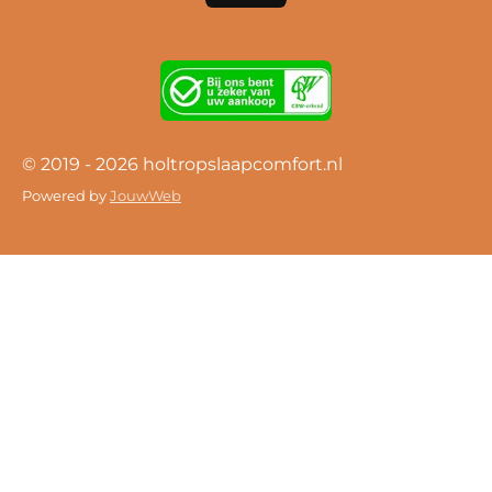
© 2019 - 2026 holtropslaapcomfort.nl
Powered by
JouwWeb