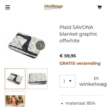
Ga
direct
naar
Plaid SAVONA
de
blanket graphic
hoofdinhoud
offwhite
€ 59,95
GRATIS verzending
In
winkelwag
materiaal:
85%