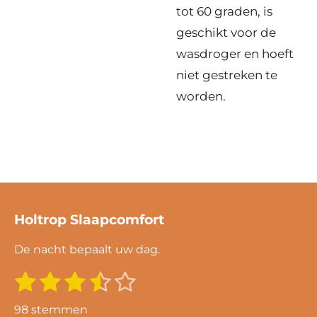
tot 60 graden, is
geschikt voor de
wasdroger en hoeft
niet gestreken te
worden.
Holtrop Slaapcomfort
De nacht bepaalt uw dag.
1
2
3
4
5
S
R
t
s
s
s
s
s
a
e
98 stemmen