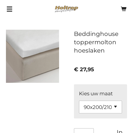
Ga
direct
naar
Beddinghouse
de
toppermolton
hoofdinhoud
hoeslaken
€ 27,95
Kies uw maat
In