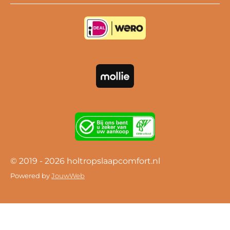
e
T
t
b
u
a
o
b
g
o
e
r
k
a
m
© 2019 - 2026 holtropslaapcomfort.nl
Powered by
JouwWeb