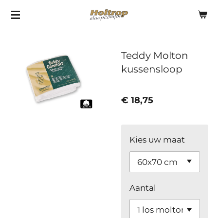
Ga
direct
naar
Teddy Molton
de
kussensloop
hoofdinhoud
€ 18,75
Kies uw maat
Aantal