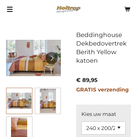
Ga
direct
naar
Beddinghouse
de
Dekbedovertrek
hoofdinhoud
Berith Yellow
katoen
€ 89,95
GRATIS verzending
Kies uw maat