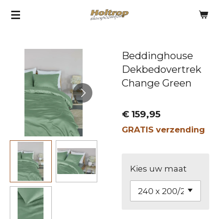
Ga
direct
naar
Beddinghouse
de
Dekbedovertrek
hoofdinhoud
Change Green
€ 159,95
GRATIS verzending
Kies uw maat