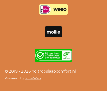
b
u
a
o
b
g
o
e
r
k
a
m
© 2019 - 2026 holtropslaapcomfort.nl
Powered by
JouwWeb