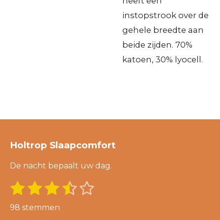
heeft een
instopstrook over de
gehele breedte aan
beide zijden. 70%
katoen, 30% lyocell.
Holtrop Slaapcomfort
De nacht bepaalt uw dag.
1
2
3
4
5
S
R
t
s
s
s
s
s
a
e
98 stemmen
m
t
t
t
t
t
t