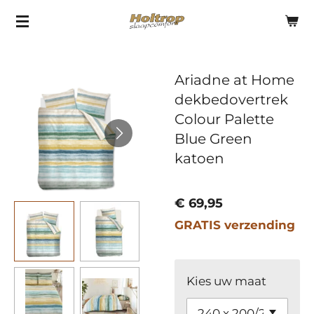
Ga
direct
naar
Ariadne at Home
de
dekbedovertrek
hoofdinhoud
Colour Palette
Blue Green
katoen
€ 69,95
GRATIS verzending
Kies uw maat