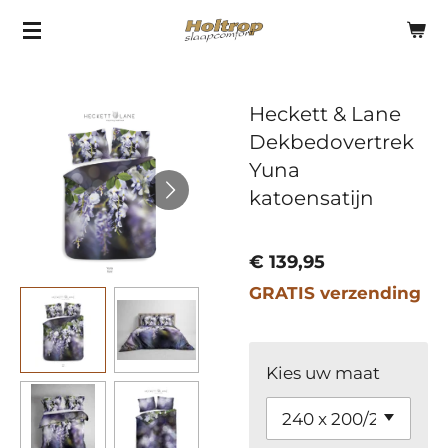
Ga
direct
naar
Heckett & Lane
de
Dekbedovertrek
hoofdinhoud
Yuna
katoensatijn
€ 139,95
GRATIS verzending
Kies uw maat