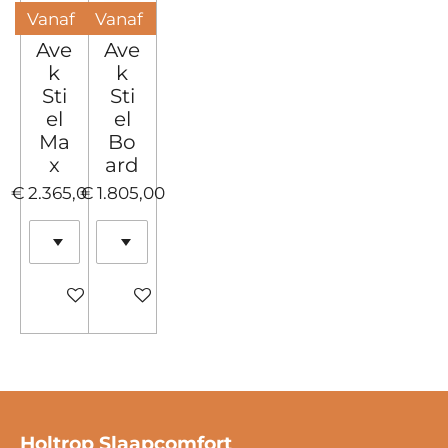
Vanaf
Vanaf
Ave
Ave
k
k
Sti
Sti
el
el
Ma
Bo
x
ard
€ 2.365,00
€ 1.805,00
Bekijk details
Bekijk details
Holtrop Slaapcomfort