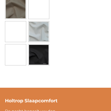
Holtrop Slaapcomfort