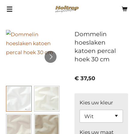
Ga
direct
naar
Dommelin
de
hoeslaken
hoofdinhoud
katoen percal
hoek 30 cm
€ 37,50
Kies uw kleur
Kies uw maat