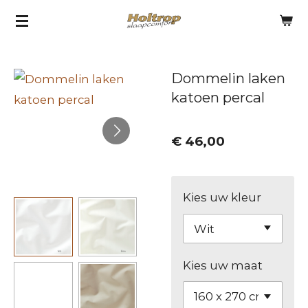
Ga
direct
naar
Dommelin laken
de
katoen percal
hoofdinhoud
€ 46,00
Kies uw kleur
Kies uw maat