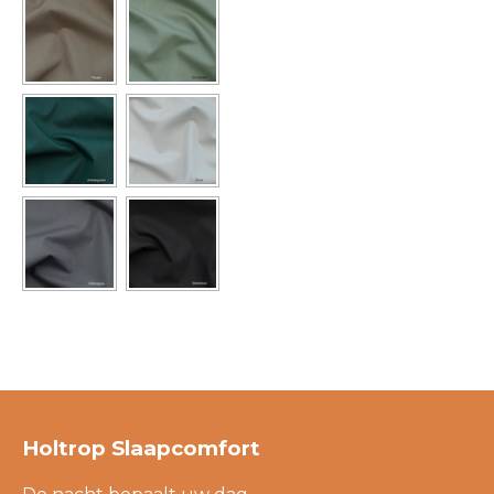
Holtrop Slaapcomfort