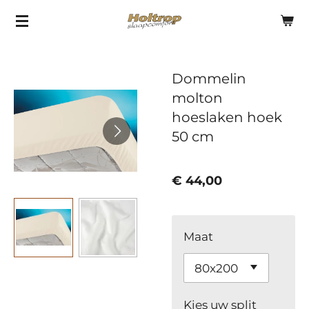
Ga
direct
naar
Dommelin
de
molton
hoofdinhoud
hoeslaken hoek
50 cm
€ 44,00
Maat
Kies uw split